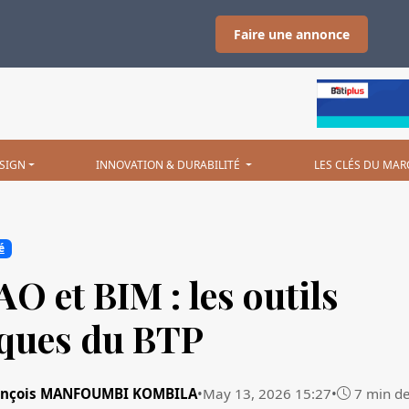
Faire une annonce
SIGN
INNOVATION & DURABILITÉ
LES CLÉS DU MAR
é
O et BIM : les outils
ques du BTP
François MANFOUMBI KOMBILA
•
May 13, 2026 15:27
•
7 min de