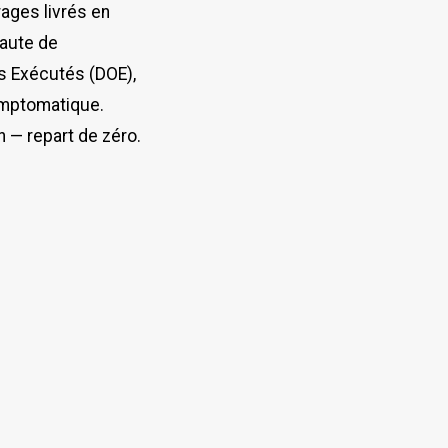
rages livrés en
faute de
s Exécutés (DOE),
symptomatique.
n — repart de zéro.