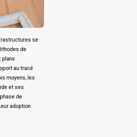
nfrastructures se
 méthodes de
: plans
pport au tracé
ois moyens, les
ide et ses
a phase de
Leur adoption