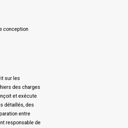
e conception
t sur les
ahiers des charges
onçoit et exécute
s détaillés, des
paration entre
ent responsable de