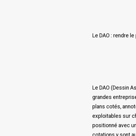
Le DAO : rendre le
Le DAO (Dessin Ass
grandes entreprise
plans cotés, anno
exploitables sur c
positionné avec u
cotations y sont a