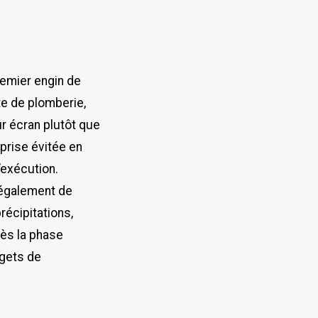
remier engin de
te de plomberie,
r écran plutôt que
eprise évitée en
’exécution.
 également de
écipitations,
dès la phase
dgets de