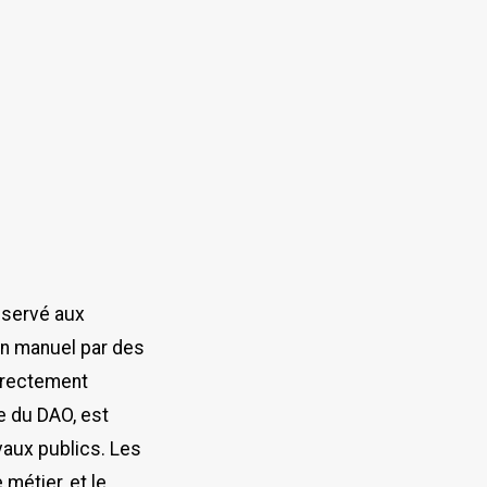
éservé aux
in manuel par des
irectement
e du DAO, est
vaux publics. Les
métier, et le